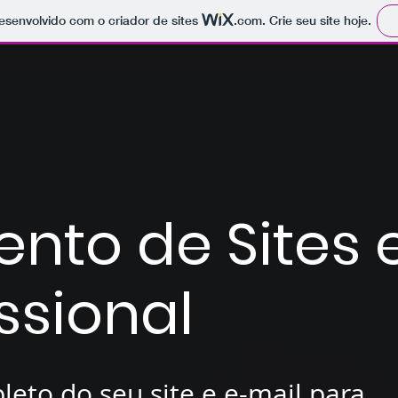
 desenvolvido com o criador de sites
.com
. Crie seu site hoje.
nto de Sites 
ssional
leto do seu site e e-mail para