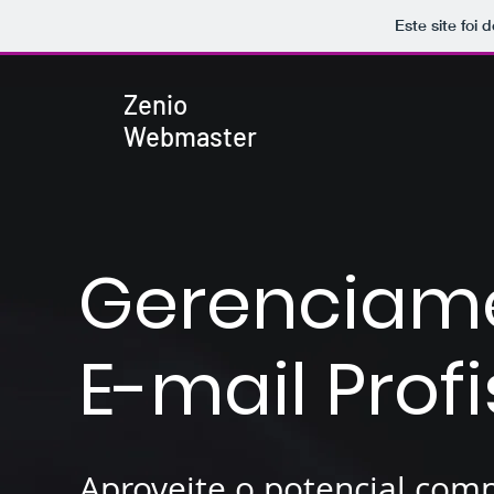
Este site foi
Zenio
Webmaster
Gerenciame
E-mail Profi
Aproveite o potencial comp