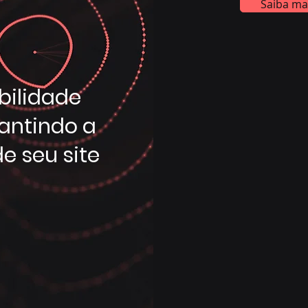
Saiba ma
abilidade
antindo a
e seu site